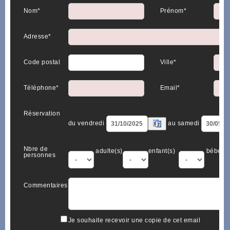
Nom*
Prénom*
Adresse*
Code postal
Ville*
Téléphone*
Email*
Réservation
du vendredi
au samedi
Nbre de
adulte(s)
enfant(s)
bébé(s)
personnes
Commentaires
Je souhaite recevoir une copie de cet email