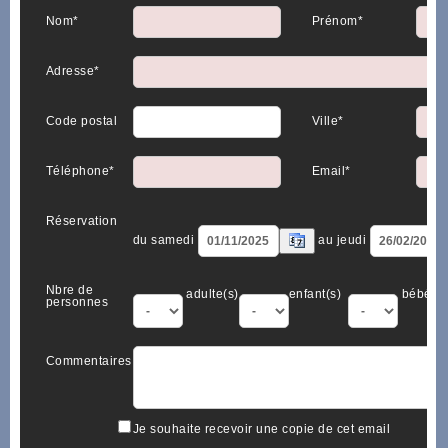
Nom*
Prénom*
Adresse*
Code postal
Ville*
Téléphone*
Email*
Réservation
du samedi
au jeudi
Nbre de
adulte(s)
enfant(s)
bébé(s)
personnes
Commentaires
Je souhaite recevoir une copie de cet email