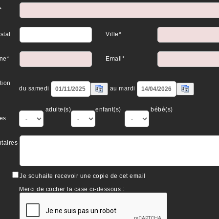
*
stal
Ville*
ne*
Email*
tion
du samedi
au mardi
adulte(s)
enfant(s)
bébé(s)
es
taires
Je souhaite recevoir une copie de cet email
Merci de cocher la case ci-dessous :