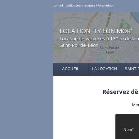
E-mail : cadiou.jean-jacques@wanadoo.fr
LOCATION 'TY EON MOR'
Location de vacances à 150 m de la 
Saint-Pol-de-Léon
ACCUEIL
LA LOCATION
SAINT-
Réservez dès
Mer
Nom*