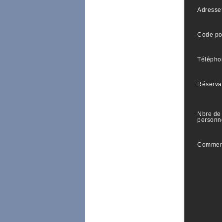
Adresse
Code po
Télépho
Réserva
Nbre de
personn
Commen