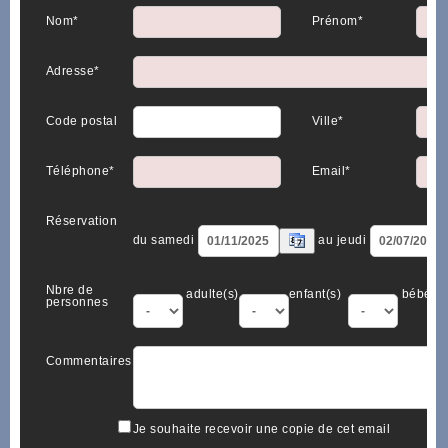
Nom*
Prénom*
Adresse*
Code postal
Ville*
Téléphone*
Email*
Réservation
du samedi
au jeudi
Nbre de
adulte(s)
enfant(s)
bébé(s)
personnes
Commentaires
Je souhaite recevoir une copie de cet email