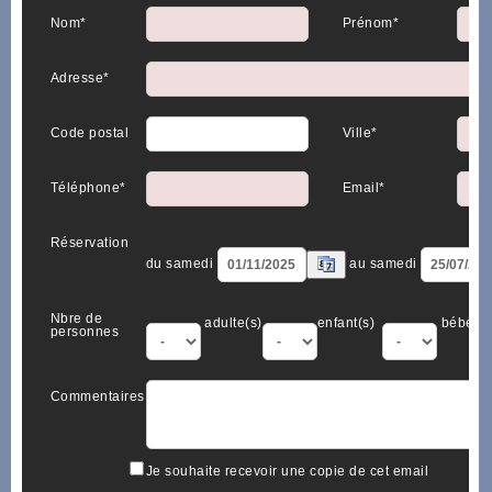
Nom*
Prénom*
Adresse*
Code postal
Ville*
Téléphone*
Email*
Réservation
du samedi
au samedi
Nbre de
adulte(s)
enfant(s)
bébé(s)
personnes
Commentaires
Je souhaite recevoir une copie de cet email