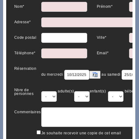
Nom*
Prénom*
Adresse*
Code postal
Ville*
Téléphone*
Email*
Réservation
du mercredi
au samedi
Nbre de
adulte(s)
enfant(s)
bébé(s)
personnes
Commentaires
Je souhaite recevoir une copie de cet email