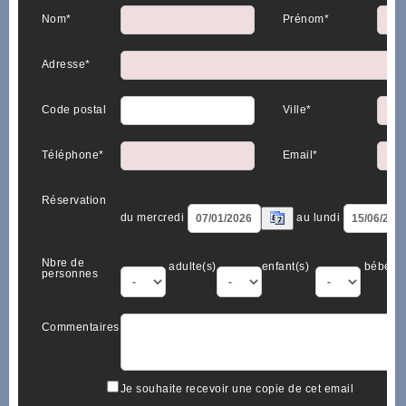
Nom*
Prénom*
Adresse*
Code postal
Ville*
Téléphone*
Email*
Réservation
du mercredi
au lundi
Nbre de
adulte(s)
enfant(s)
bébé(s)
personnes
Commentaires
Je souhaite recevoir une copie de cet email