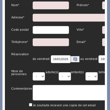
Nom*
Prénom*
Adresse*
Code postal
Ville*
Téléphone*
Email*
Réservation
du vendredi
au vendredi
Nbre de
adulte(s)
enfant(s)
bébé(s)
personnes
Commentaires
Je souhaite recevoir une copie de cet email