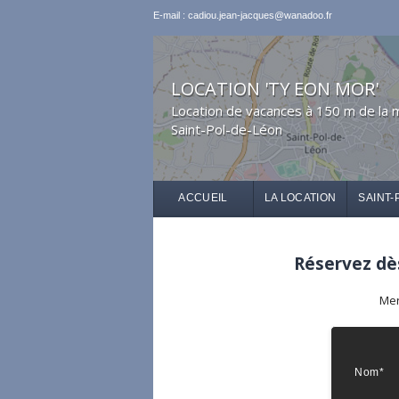
E-mail : cadiou.jean-jacques@wanadoo.fr
LOCATION 'TY EON MOR'
Location de vacances à 150 m de la 
Saint-Pol-de-Léon
ACCUEIL
LA LOCATION
SAINT-
Réservez dès
Mer
Nom*