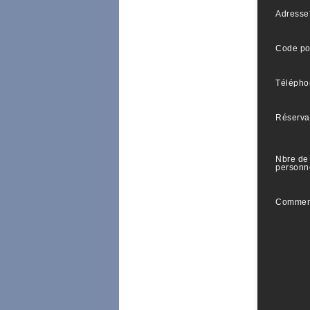
Adresse
Code po
Télépho
Réserva
Nbre de
personn
Commen