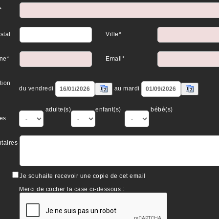
*
stal
Ville*
ne*
Email*
tion
du vendredi
au mardi
adulte(s)
enfant(s)
bébé(s)
es
taires
Je souhaite recevoir une copie de cet email
Merci de cocher la case ci-dessous :