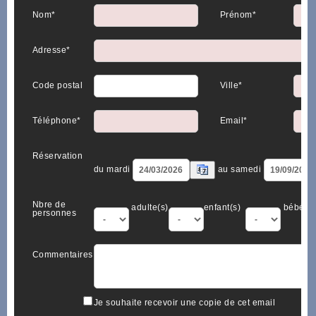
Nom*
Prénom*
Adresse*
Code postal
Ville*
Téléphone*
Email*
Réservation
du mardi
au samedi
Nbre de
adulte(s)
enfant(s)
bébé(s)
personnes
Commentaires
Je souhaite recevoir une copie de cet email