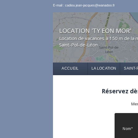
E-mail : cadiou.jean-jacques@wanadoo.fr
LOCATION 'TY EON MOR'
Location de vacances à 150 m de la 
Saint-Pol-de-Léon
ACCUEIL
LA LOCATION
SAINT-
Réservez dès
Mer
Nom*