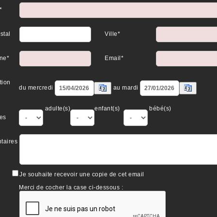
*
stal
Ville*
ne*
Email*
tion
du mercredi
au mardi
adulte(s)
enfant(s)
bébé(s)
es
taires
Je souhaite recevoir une copie de cet email
Merci de cocher la case ci-dessous :