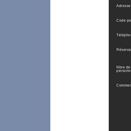
Adresse
Code po
Télépho
Réserva
Nbre de
personn
Commen