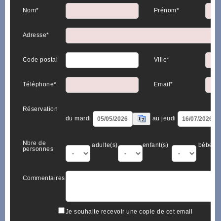
Nom*
Prénom*
Adresse*
Code postal
Ville*
Téléphone*
Email*
Réservation
du mardi
au jeudi
Nbre de
adulte(s)
enfant(s)
bébé(s)
personnes
Commentaires
Je souhaite recevoir une copie de cet email