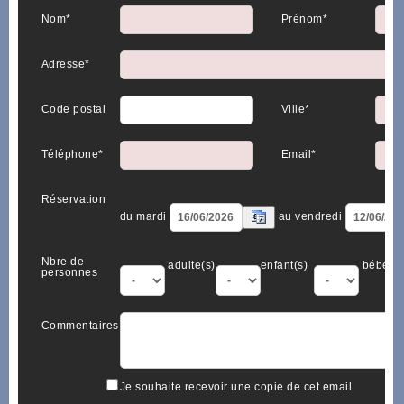
Nom*
Prénom*
Adresse*
Code postal
Ville*
Téléphone*
Email*
Réservation
du mardi
au vendredi
Nbre de
adulte(s)
enfant(s)
bébé(s)
personnes
Commentaires
Je souhaite recevoir une copie de cet email