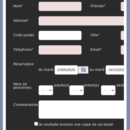
Nom*
Prénom*
Adresse*
Code postal
Ville*
Téléphone*
Email*
Réservation
du mardi
au mardi
Nbre de
adulte(s)
enfant(s)
bébé(s)
personnes
Commentaires
Je souhaite recevoir une copie de cet email