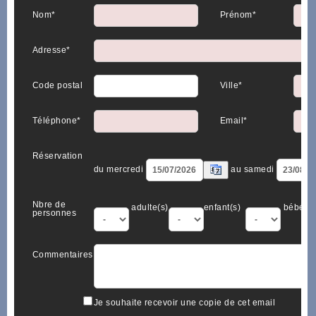
Nom*
Prénom*
Adresse*
Code postal
Ville*
Téléphone*
Email*
Réservation
du mercredi
au samedi
Nbre de
adulte(s)
enfant(s)
bébé(s)
personnes
Commentaires
Je souhaite recevoir une copie de cet email