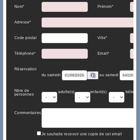
Nom*
Prénom*
Adresse*
Code postal
Ville*
Téléphone*
Email*
Réservation
du samedi
au samedi
Nbre de
adulte(s)
enfant(s)
bébé(s)
personnes
Commentaires
Je souhaite recevoir une copie de cet email