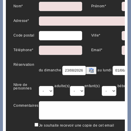
Nom*
Prénom*
Adresse*
Code postal
Ville*
Téléphone*
Email*
Réservation
du dimanche
au lundi
Nbre de
adulte(s)
enfant(s)
bébé(s)
personnes
Commentaires
Je souhaite recevoir une copie de cet email