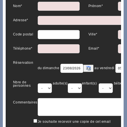
Nom*
Prénom*
Adresse*
Code postal
Ville*
Téléphone*
Email*
Réservation
du dimanche
au vendredi
Nbre de
adulte(s)
enfant(s)
bébé(s)
personnes
Commentaires
Je souhaite recevoir une copie de cet email