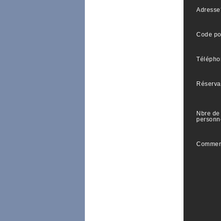
Adresse
Code po
Télépho
Réserva
Nbre de
personn
Commen