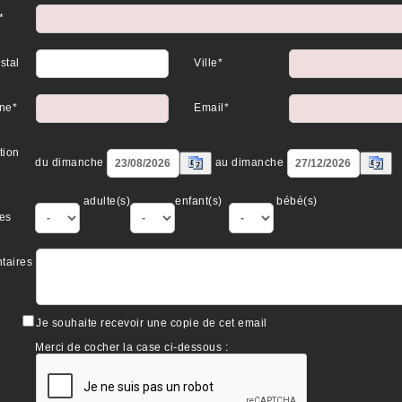
*
stal
Ville*
ne*
Email*
tion
du dimanche
au dimanche
adulte(s)
enfant(s)
bébé(s)
es
taires
Je souhaite recevoir une copie de cet email
Merci de cocher la case ci-dessous :