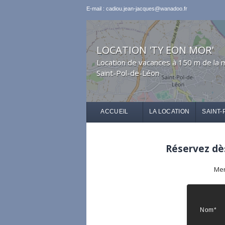
E-mail : cadiou.jean-jacques@wanadoo.fr
LOCATION 'TY EON MOR'
Location de vacances à 150 m de la 
Saint-Pol-de-Léon
ACCUEIL
LA LOCATION
SAINT-
Réservez dès
Mer
Nom*