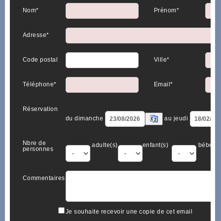
Nom*
Prénom*
Adresse*
Code postal
Ville*
Téléphone*
Email*
Réservation
du dimanche
au jeudi
Nbre de
adulte(s)
enfant(s)
bébé(s)
personnes
Commentaires
Je souhaite recevoir une copie de cet email