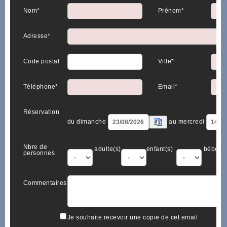
Nom*
Prénom*
Adresse*
Code postal
Ville*
Téléphone*
Email*
Réservation
du dimanche
au mercredi
Nbre de
adulte(s)
enfant(s)
bébé(s)
personnes
Commentaires
Je souhaite recevoir une copie de cet email