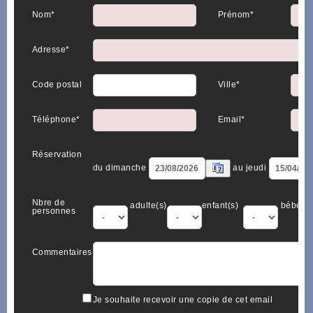
Nom*
Prénom*
Adresse*
Code postal
Ville*
Téléphone*
Email*
Réservation
du dimanche
au jeudi
Nbre de
adulte(s)
enfant(s)
bébé(s)
personnes
Commentaires
Je souhaite recevoir une copie de cet email